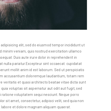
adipisicing elit, sed do eiusmod tempor incididunt ut
ad minim veniam, quis nostrud exercitation ullamco
sequat. Duis aute irure dolor in reprehenderit in
iat nulla pariatur.Excepteur sint occaecat. cupidatat
serunt mollit anim id est laborum. Sed ut perspiciatis
atem accusantium doloremque laudantium, totam rem
e veritatis et quasi architecto beatae vitae dicta sunt
ia voluptas sit aspernatur aut odit aut fugit, sed
 ratione voluptatem sequi nesciunt. Neque porro
r sit amet, consectetur, adipisci velit, sed quia non
 labore et dolore magnam aliquam quaerat.