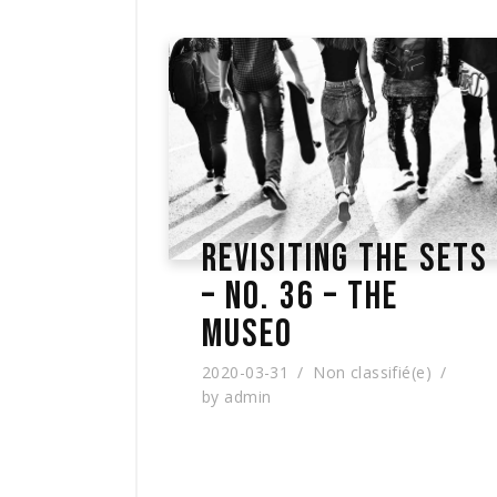
REVISITING THE SETS
– NO. 36 – THE
MUSEO
2020-03-31
Non classifié(e)
by
admin