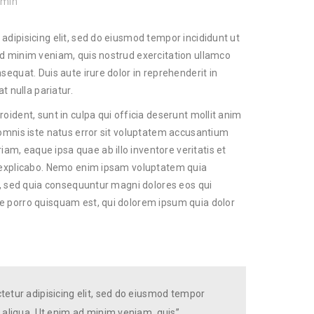
dmin
adipisicing elit, sed do eiusmod tempor incididunt ut
ad minim veniam, quis nostrud exercitation ullamco
sequat. Duis aute irure dolor in reprehenderit in
t nulla pariatur.
oident, sunt in culpa qui officia deserunt mollit anim
 omnis iste natus error sit voluptatem accusantium
m, eaque ipsa quae ab illo inventore veritatis et
t explicabo. Nemo enim ipsam voluptatem quia
it, sed quia consequuntur magni dolores eos qui
e porro quisquam est, qui dolorem ipsum quia dolor
tetur adipisicing elit, sed do eiusmod tempor
 aliqua. Ut enim ad minim veniam, quis”