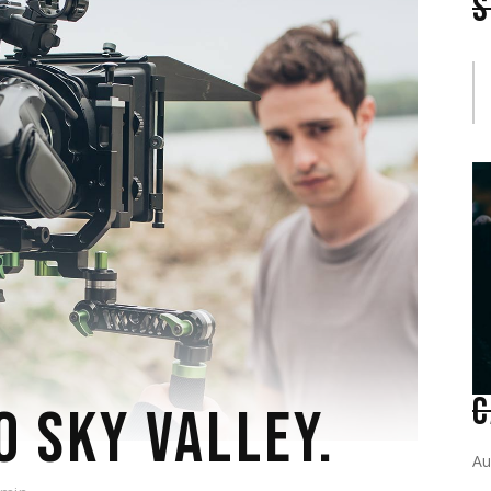
S
C
 SKY VALLEY.
Au