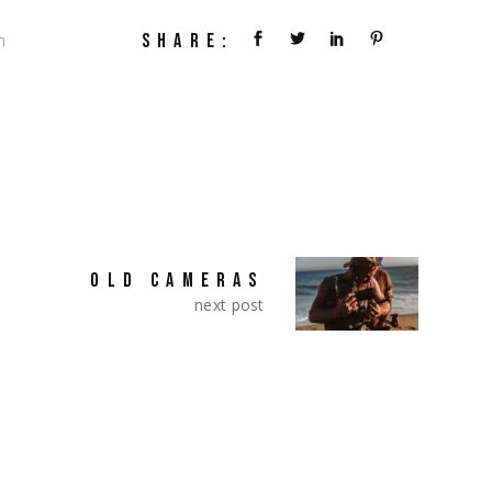
SHARE:
m
OLD CAMERAS
next post