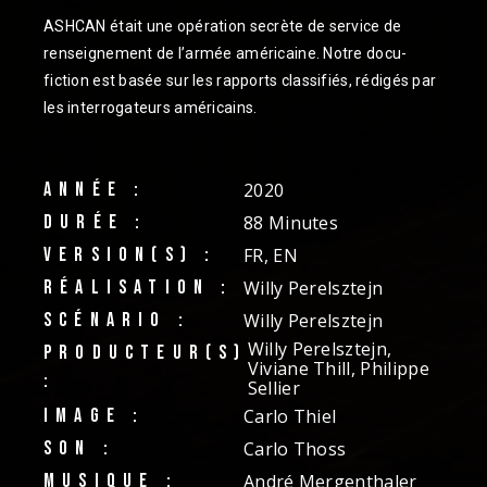
ASHCAN était une opération secrète de service de
renseignement de l’armée américaine. Notre docu-
fiction est basée sur les rapports classifiés, rédigés par
les interrogateurs américains.
ANNÉE :
2020
DURÉE :
88 Minutes
VERSION(S) :
FR, EN
RÉALISATION :
Willy Perelsztejn
SCÉNARIO :
Willy Perelsztejn
Willy Perelsztejn,
PRODUCTEUR(S)
Viviane Thill, Philippe
:
Sellier
IMAGE :
Carlo Thiel
SON :
Carlo Thoss
MUSIQUE :
André Mergenthaler