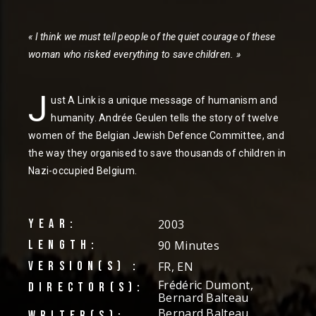
« I think we must tell people of the quiet courage of these
woman who risked everything to save children. »
J
ust A Link is a unique message of humanism and
humanity. Andrée Geulen tells the story of twelve
women of the Belgian Jewish Defence Committee, and
the way they organised to save thousands of children in
Nazi-occupied Belgium.
YEAR:
2003
LENGTH:
90 Minutes
VERSION(S) :
FR, EN
Frédéric Dumont,
DIRECTOR(S):
Bernard Balteau
Bernard Balteau,
WRITER(S):